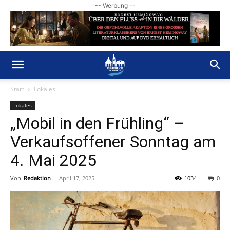
-- Werbung --
Start
Lokales
Lokales
„Mobil in den Frühling“ –
Verkaufsoffener Sonntag am
4. Mai 2025
Von
Redaktion
-
April 17, 2025
1034
0