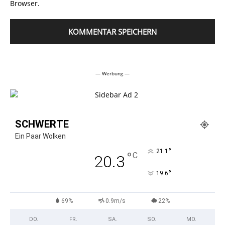
Browser.
Alternative:
— Werbung —
SCHWERTE
Ein Paar Wolken
°
21.1
°
C
20.3
°
19.6
69%
0.9m/s
22%
DO.
FR.
SA.
SO.
MO.