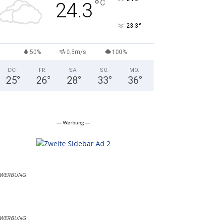
°
C
24.3
°
23.3
50%
0.5m/s
100%
DO.
FR.
SA.
SO.
MO.
25
°
26
°
28
°
33
°
36
°
— Werbung —
WERBUNG
WERBUNG