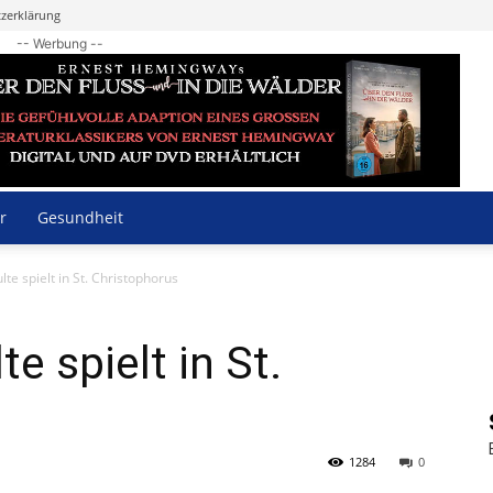
zerklärung
-- Werbung --
r
Gesundheit
te spielt in St. Christophorus
e spielt in St.
1284
0