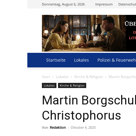
Donnerstag, August 6, 2026
Impressum
Datenschut
Startseite
Lokales
Polizei & Feuerweh
Start
Lokales
Kirche & Religion
Martin Borgschul
Lokales
Kirche & Religion
Martin Borgschult
Christophorus
Von
Redaktion
-
Oktober 4, 2025