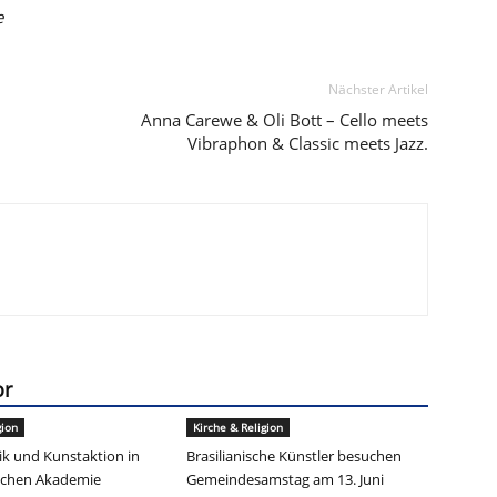
e
Nächster Artikel
Anna Carewe & Oli Bott – Cello meets
Vibraphon & Classic meets Jazz.
or
gion
Kirche & Religion
k und Kunstaktion in
Brasilianische Künstler besuchen
ischen Akademie
Gemeindesamstag am 13. Juni