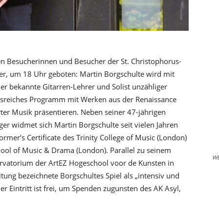
 Besucherinnen und Besucher der St. Christophorus-
r, um 18 Uhr geboten: Martin Borgschulte wird mit
Der bekannte Gitarren-Lehrer und Solist unzähliger
gsreiches Programm mit Werken aus der Renaissance
rter Musik präsentieren. Neben seiner 47-jährigen
ger widmet sich Martin Borgschulte seit vielen Jahren
ormer’s Certificate des Trinity College of Music (London)
chool of Music & Drama (London). Parallel zu seinem
W
servatorium der ArtEZ Hogeschool voor de Kunsten in
itung bezeichnete Borgschultes Spiel als „intensiv und
r Eintritt ist frei, um Spenden zugunsten des AK Asyl,