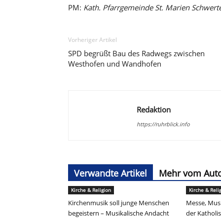
PM:
Kath. Pfarrgemeinde St. Marien Schwert
Vorheriger Artikel
SPD begrüßt Bau des Radwegs zwischen
Westhofen und Wandhofen
Redaktion
https://ruhrblick.info
Verwandte Artikel
Mehr vom Aut
Kirche & Religion
Kirche & Reli
Kirchenmusik soll junge Menschen
Messe, Musi
begeistern – Musikalische Andacht
der Kathol