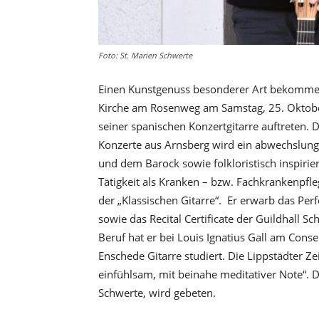
Foto: St. Marien Schwerte
Einen Kunstgenuss besonderer Art bekommen
Kirche am Rosenweg am Samstag, 25. Oktobe
seiner spanischen Konzertgitarre auftreten. 
Konzerte aus Arnsberg wird ein abwechslun
und dem Barock sowie folkloristisch inspirie
Tätigkeit als Kranken – bzw. Fachkrankenpfle
der „Klassischen Gitarre“. Er erwarb das Perf
sowie das Recital Certificate der Guildhall S
Beruf hat er bei Louis Ignatius Gall am Con
Enschede Gitarre studiert. Die Lippstädter Ze
einfühlsam, mit beinahe meditativer Note“. De
Schwerte, wird gebeten.