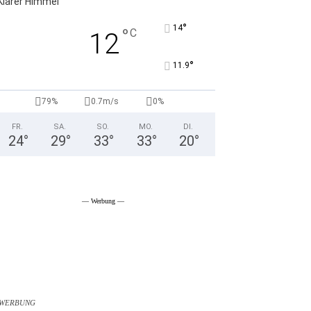
Klarer Himmel
°
14
°
C
12
°
11.9
79%
0.7m/s
0%
FR.
SA.
SO.
MO.
DI.
24
°
29
°
33
°
33
°
20
°
— Werbung —
WERBUNG