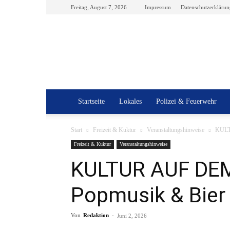
Freitag, August 7, 2026
Impressum
Datenschutzerklärun
Startseite
Lokales
Polizei & Feuerwehr
Start
Freizeit & Kuktur
Veranstaltungshinweise
KULT
Freizeit & Kuktur
Veranstaltungshinweise
KULTUR AUF DE
Popmusik & Bier
Von
Redaktion
-
Juni 2, 2026