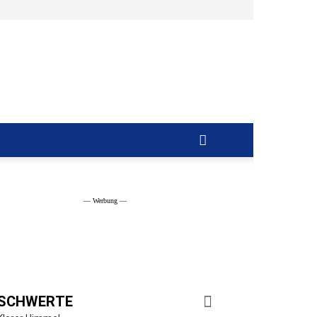
Ruhrblick
Schwerte
— Werbung —
SCHWERTE