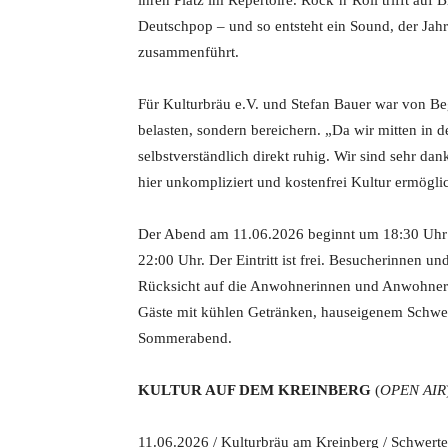
ihren Platz im Repertoire. Rock’n’Roll trifft auf 
Deutschpop – und so entsteht ein Sound, der Jah
zusammenführt.
Für Kulturbräu e.V. und Stefan Bauer war von Beg
belasten, sondern bereichern. „Da wir mitten in 
selbstverständlich direkt ruhig. Wir sind sehr d
hier unkompliziert und kostenfrei Kultur ermögli
Der Abend am 11.06.2026 beginnt um 18:30 Uhr
22:00 Uhr. Der Eintritt ist frei. Besucherinnen 
Rücksicht auf die Anwohnerinnen und Anwohner 
Gäste mit kühlen Getränken, hauseigenem Schwer
Sommerabend.
KULTUR AUF DEM KREINBERG
(
OPEN AIR
11.06.2026 / Kulturbräu am Kreinberg / Schwerte