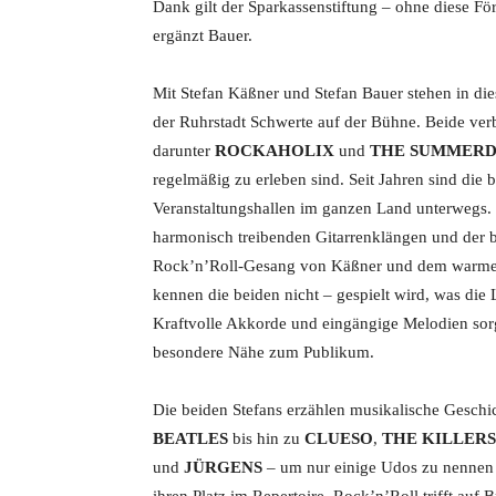
Dank gilt der Sparkassenstiftung – ohne diese F
ergänzt Bauer.
Mit Stefan Käßner und Stefan Bauer stehen in di
der Ruhrstadt Schwerte auf der Bühne. Beide ver
darunter
ROCKAHOLIX
und
THE SUMMERD
regelmäßig zu erleben sind. Seit Jahren sind die
Veranstaltungshallen im ganzen Land unterwegs.
harmonisch treibenden Gitarrenklängen und der 
Rock’n’Roll-Gesang von Käßner und dem warmen,
kennen die beiden nicht – gespielt wird, was die L
Kraftvolle Akkorde und eingängige Melodien sor
besondere Nähe zum Publikum.
Die beiden Stefans erzählen musikalische Gesch
BEATLES
bis hin zu
CLUESO
,
THE KILLERS
und
JÜRGENS
– um nur einige Udos zu nennen