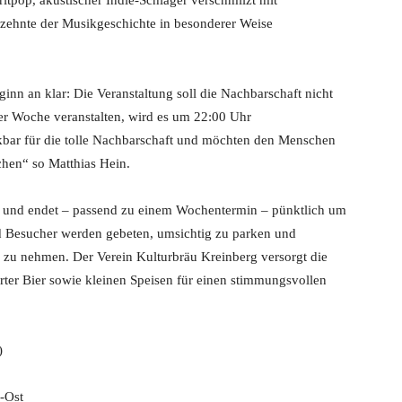
Britpop, akustischer Indie-Schlager verschmilzt mit
rzehnte der Musikgeschichte in besonderer Weise
inn an klar: Die Veranstaltung soll die Nachbarschaft nicht
der Woche veranstalten, wird es um 22:00 Uhr
ankbar für die tolle Nachbarschaft und möchten den Menschen
chen“ so Matthias Hein.
 und endet – passend zu einem Wochentermin – pünktlich um
und Besucher werden gebeten, umsichtig zu parken und
zu nehmen. Der Verein Kulturbräu Kreinberg versorgt die
ter Bier sowie kleinen Speisen für einen stimmungsvollen
)
-Ost