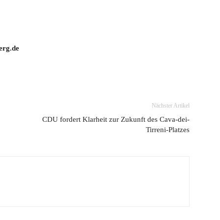
erg.de
Nächster Artikel
CDU fordert Klarheit zur Zukunft des Cava-dei-
Tirreni-Platzes