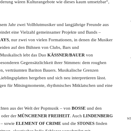
örderung wären Kulturangebote wie dieses kaum umsetzbar“,
esem Jahr zwei Vollblutmusiker und langjährige Freunde aus
bindet eine Vielzahl gemeinsamer Projekte und Bands –
AYS
, nur zwei von vielen Formationen, in denen die Musiker
 beiden auf den Bühnen von Clubs, Bars und
 Musikalisch lebt das Duo
KÄSSNER/BAUER
von
besonderen Gegensätzlichkeit ihrer Stimmen: dem roughen
 verträumten Bariton Bauers. Musikalische Grenzen
ieblingsplatten hergeben und sich neu interpretieren lässt.
gen für Mitsingmomente, rhythmisches Mitklatschen und eine
ichten aus der Welt der Popmusik – von
BOSSE
und den
oder der
MÜNCHENER FREIHEIT
. Auch
LINDENBERG
W
 – sowie
ELEMENT OF CRIME
und die
STONES
finden