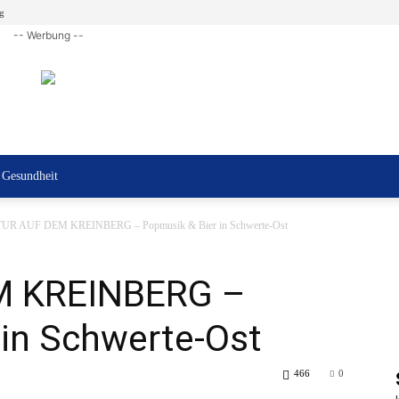
g
-- Werbung --
Gesundheit
UR AUF DEM KREINBERG – Popmusik & Bier in Schwerte-Ost
M KREINBERG –
 in Schwerte-Ost
466
0