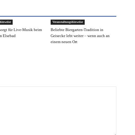
hinweise
Veranstaltungshinweise
sorgt für Live-Musik beim
Beliebte Biergarten-Tradition in
m Elsebad
Geisecke lebt weiter – wenn auch an
einem neuen Ort