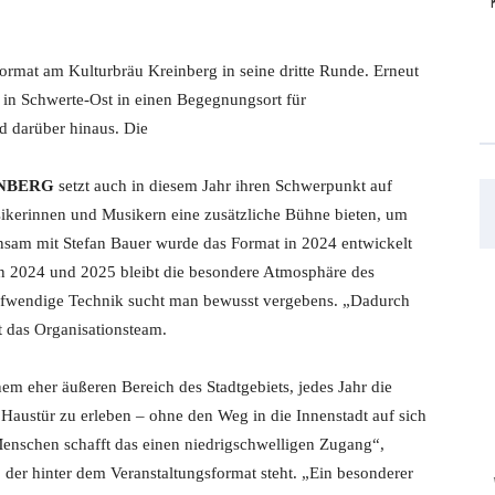
rmat am Kulturbräu Kreinberg in seine dritte Runde. Erneut
i in Schwerte-Ost in einen Begegnungsort für
nd darüber hinaus. Die
INBERG
setzt auch in diesem Jahr ihren Schwerpunkt auf
kerinnen und Musikern eine zusätzliche Bühne bieten, um
insam mit Stefan Bauer wurde das Format in 2024 entwickelt
hren 2024 und 2025 bleibt die besondere Atmosphäre des
aufwendige Technik sucht man bewusst vergebens. „Dadurch
t das Organisationsteam.
m eher äußeren Bereich des Stadtgebiets, jedes Jahr die
 Haustür zu erleben – ohne den Weg in die Innenstadt auf sich
nschen schafft das einen niedrigschwelligen Zugang“,
, der hinter dem Veranstaltungsformat steht. „Ein besonderer