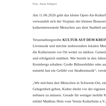
Foto: Janna Schepers
Am 11.06.2026 geht das kleine Open-Air-Kulturfo
verwandelt sich der Vorplatz der kleinen Brauere
kulturinteressierte Menschen aus dem Stadtteil u
Veranstaltungsreihe
KULTUR AUF DEM KRE
Livemusik und möchte insbesondere lokalen Musi
die Kulturszene vor Ort weiter zu stärken. Geme
und erfolgreich etabliert. Wie bereits in den Ja
Kreinbergs erhalten: Große Bühnenbilder oder 
entsteht fast ein Gefühl von Straßenmusik“, verrä
„Wir möchten den Menschen in Schwerte-Ost, eine
Gelegenheit geben, Kultur direkt vor der eigenen
nehmen zu müssen. Gerade für weniger mobile Me
erklärt Matthias Hein vom Verein Kulturbräu e.V.