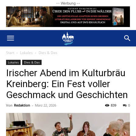
-- Werbung --
Start
Lokales
Dies & Das
Lokales
Dies & Das
Irischer Abend im Kulturbräu
Kreinberg: Ein Fest voller
Geschmack und Geschichten
Von
Redaktion
-
März 22, 2026
839
0