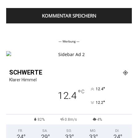
Alternative:
— Werbung —
SCHWERTE
Klarer Himmel
°
12.4
°
C
12.4
°
12.2
82%
0.8m/s
4%
FR.
SA.
SO.
MO.
DI.
24
°
29
°
33
°
33
°
24
°