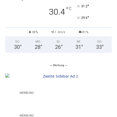
°
31.2
°
C
30.4
°
29.6
38%
1.3m/s
81%
SO.
MO.
DI.
MI.
DO.
30
°
28
°
26
°
31
°
33
°
— Werbung —
WERBUNG
WERBUNG