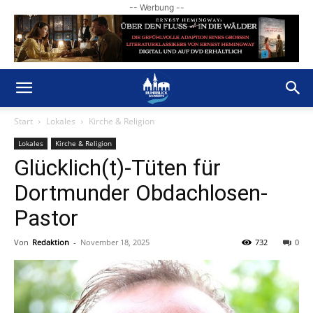
-- Werbung --
Start
Lokales
Kirche & Religion
Lokales
Kirche & Religion
Glücklich(t)-Tüten für
Dortmunder Obdachlosen-
Pastor
Von
Redaktion
-
November 18, 2025
732
0