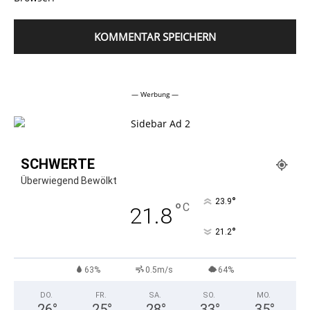
Alternative:
— Werbung —
SCHWERTE
Überwiegend Bewölkt
°
23.9
°
C
21.8
°
21.2
63%
0.5m/s
64%
DO.
FR.
SA.
SO.
MO.
26
°
25
°
28
°
33
°
35
°