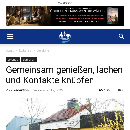
-- Werbung --
Start
Lokales
Senioren
Lokales
Senioren
Gemeinsam genießen, lachen
und Kontakte knüpfen
Von
Redaktion
-
September 15, 2025
1066
0