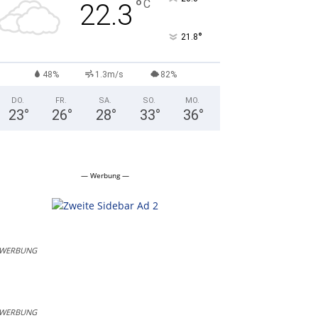
°
C
22.3
°
21.8
48%
1.3m/s
82%
DO.
FR.
SA.
SO.
MO.
23
°
26
°
28
°
33
°
36
°
— Werbung —
WERBUNG
WERBUNG