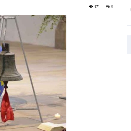
971
0