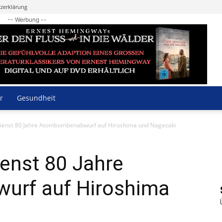
zerklärung
-- Werbung --
r
Gesundheit
dienst 80 Jahre Atombombenabwurf auf Hiroshima und Nagasaki
enst 80 Jahre
rf auf Hiroshima