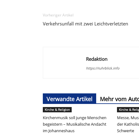
Vorheriger Artikel
Verkehrsunfall mit zwei Leichtverletzten
Redaktion
https://ruhrblick.info
Verwandte Artikel
Mehr vom Aut
Kirche & Religion
Kirche & Reli
Kirchenmusik soll junge Menschen
Messe, Musi
begeistern – Musikalische Andacht
der Kathol
im Johanneshaus
Schwerte