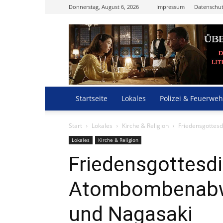
Donnerstag, August 6, 2026
Impressum
Datenschut
Startseite
Lokales
Polizei & Feuerweh
Start
Lokales
Kirche & Religion
Friedensgottes
Lokales
Kirche & Religion
Friedensgottesdi
Atombombenabwu
und Nagasaki