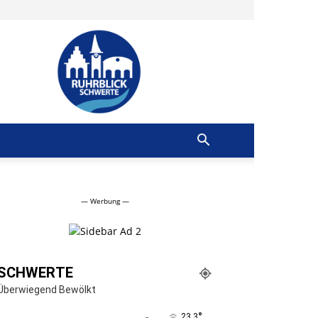
Ruhrblick
Schwerte
— Werbung —
SCHWERTE
Überwiegend Bewölkt
°
23.3