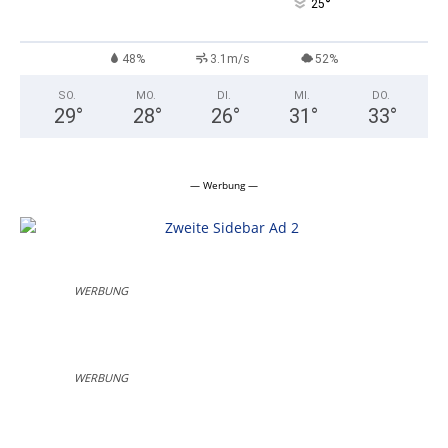
°
25
48%
3.1m/s
52%
SO.
MO.
DI.
MI.
DO.
29
°
28
°
26
°
31
°
33
°
— Werbung —
WERBUNG
WERBUNG