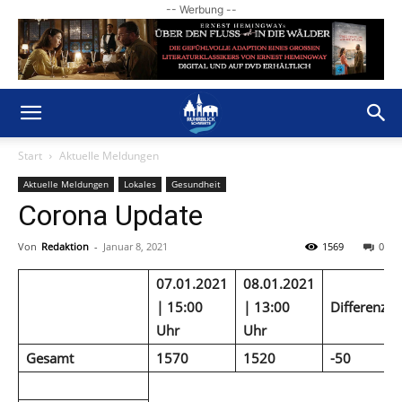
-- Werbung --
Start
Aktuelle Meldungen
Aktuelle Meldungen
Lokales
Gesundheit
Corona Update
Von
Redaktion
-
Januar 8, 2021
1569
0
07.01.2021
08.01.2021
| 15:00
| 13:00
Differenz
Uhr
Uhr
Gesamt
1570
1520
-50