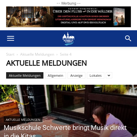
-- Werbung --
Start
Aktuelle Meldungen
Seite 4
AKTUELLE MELDUNGEN
Aktuelle Meldungen
Allgemein
Anzeige
Lokales
AKTUELLE MELDUNGEN
Musikschule Schwerte bringt Musik direkt
in die Kitas