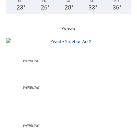
DO.
FR.
SA.
SO.
MO.
23
°
26
°
28
°
33
°
36
°
— Werbung —
WERBUNG
WERBUNG
WERBUNG