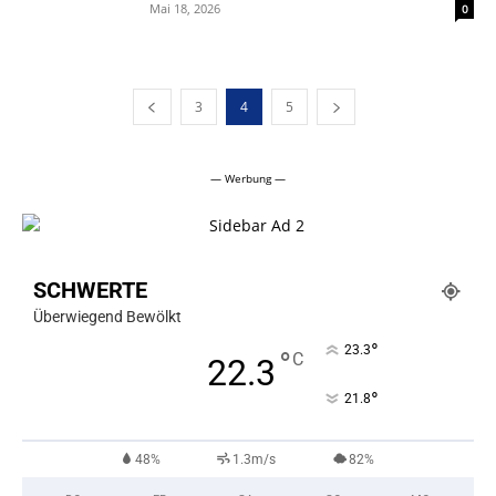
Mai 18, 2026
0
3
4
5
— Werbung —
SCHWERTE
Überwiegend Bewölkt
°
23.3
°
C
22.3
°
21.8
48%
1.3m/s
82%