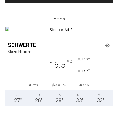
Alternative:
— Werbung —
SCHWERTE
Klarer Himmel
°
16.9
°
C
16.5
°
15.7
72%
0.9m/s
10%
DO.
FR.
SA.
SO.
MO.
27
°
26
°
28
°
33
°
33
°