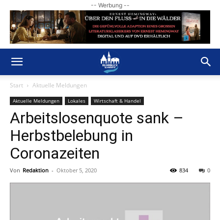
-- Werbung --
Start
Aktuelle Meldungen
Aktuelle Meldungen
Lokales
Wirtschaft & Handel
Arbeitslosenquote sank –
Herbstbelebung in
Coronazeiten
Von
Redaktion
-
Oktober 5, 2020
834
0