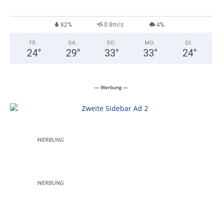
82%
0.8m/s
4%
FR.
SA.
SO.
MO.
DI.
24
°
29
°
33
°
33
°
24
°
— Werbung —
WERBUNG
WERBUNG