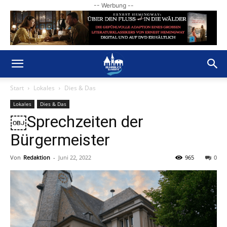
-- Werbung --
Start
Lokales
Dies & Das
Lokales
Dies & Das
￼Sprechzeiten der
Bürgermeister
Von
Redaktion
-
Juni 22, 2022
965
0