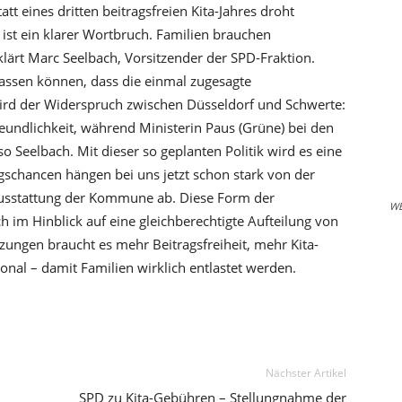
tt eines dritten beitragsfreien Kita-Jahres droht
 ist ein klarer Wortbruch. Familien brauchen
klärt Marc Seelbach, Vorsitzender der SPD-Fraktion.
assen können, dass die einmal zugesagte
 wird der Widerspruch zwischen Düsseldorf und Schwerte:
reundlichkeit, während Ministerin Paus (Grüne) bei den
o Seelbach. Mit dieser so geplanten Politik wird es eine
gschancen hängen bei uns jetzt schon stark von der
 Ausstattung der Kommune ab. Diese Form der
W
h im Hinblick auf eine gleichberechtigte Aufteilung von
rzungen braucht es mehr Beitragsfreiheit, mehr Kita-
nal – damit Familien wirklich entlastet werden.
Nächster Artikel
SPD zu Kita-Gebühren – Stellungnahme der