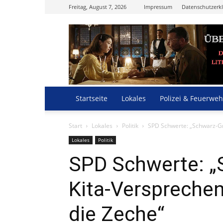
Freitag, August 7, 2026
Impressum
Datenschutzerk
Startseite
Lokales
Polizei & Feuerweh
Start
Lokales
Politik
SPD Schwerte: „Schwarz-Grü
Lokales
Politik
SPD Schwerte: „
Kita-Versprechen
die Zeche“