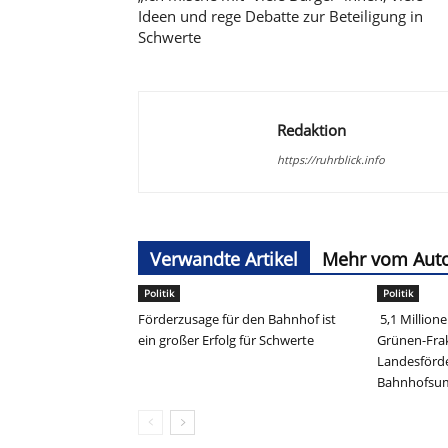
Ideen und rege Debatte zur Beteiligung in
Schwerte
Redaktion
https://ruhrblick.info
Verwandte Artikel
Mehr vom Aut
Politik
Politik
Förderzusage für den Bahnhof ist
5,1 Million
ein großer Erfolg für Schwerte
Grünen-Frak
Landesförd
Bahnhofs