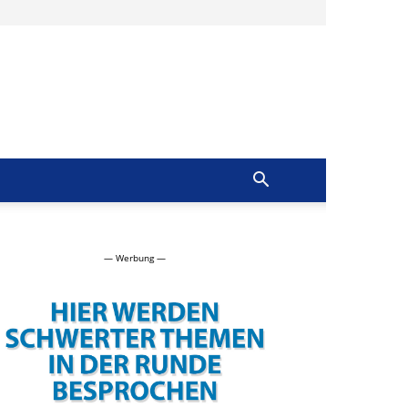
Ruhrblick
Schwerte
— Werbung —