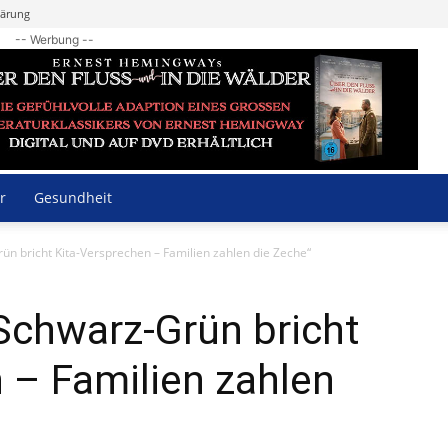
lärung
-- Werbung --
r
Gesundheit
n bricht Kita-Versprechen – Familien zahlen die Zeche“
Schwarz-Grün bricht
 – Familien zahlen