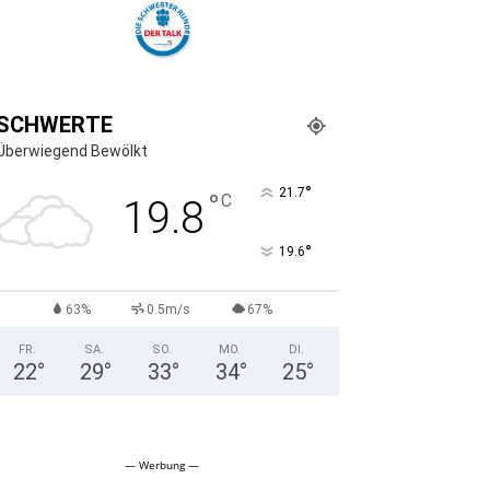
SCHWERTE
Überwiegend Bewölkt
°
21.7
°
C
19.8
°
19.6
63%
0.5m/s
67%
FR.
SA.
SO.
MO.
DI.
22
°
29
°
33
°
34
°
25
°
— Werbung —