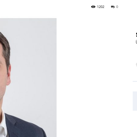
1202
0