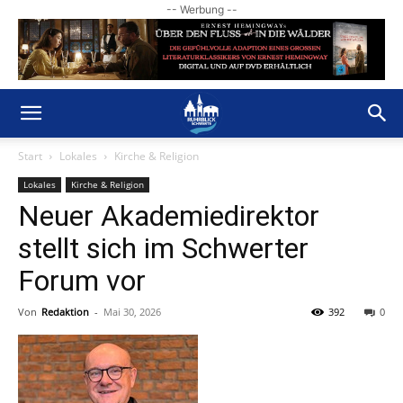
-- Werbung --
Start
Lokales
Kirche & Religion
Lokales
Kirche & Religion
Neuer Akademiedirektor
stellt sich im Schwerter
Forum vor
Von
Redaktion
-
Mai 30, 2026
392
0