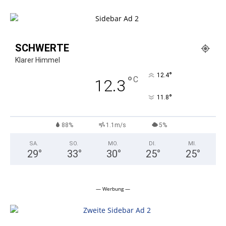
SCHWERTE
Klarer Himmel
°
12.4
°
C
12.3
°
11.8
88%
1.1m/s
5%
SA.
SO.
MO.
DI.
MI.
29
°
33
°
30
°
25
°
25
°
— Werbung —