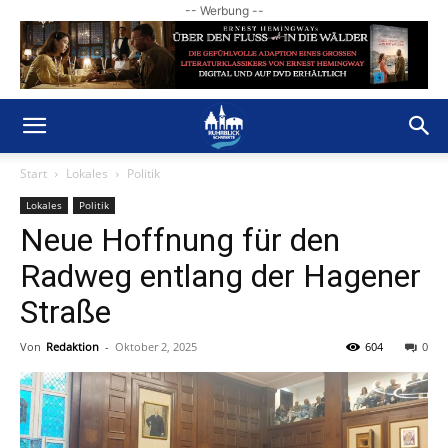
-- Werbung --
Start
Lokales
Politik
Lokales
Politik
Neue Hoffnung für den
Radweg entlang der Hagener
Straße
Von
Redaktion
-
Oktober 2, 2025
604
0