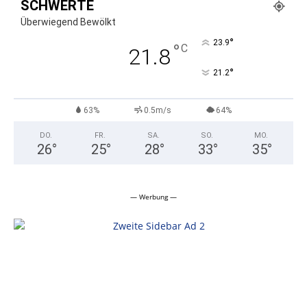
SCHWERTE
Überwiegend Bewölkt
°
23.9
°
C
21.8
°
21.2
63%
0.5m/s
64%
DO.
FR.
SA.
SO.
MO.
26
°
25
°
28
°
33
°
35
°
— Werbung —