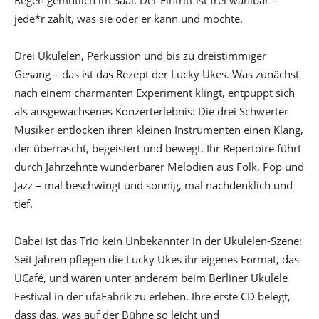
Regen gemütlich im Saal. Der Eintritt ist frei wählbar –
jede*r zahlt, was sie oder er kann und möchte.
Drei Ukulelen, Perkussion und bis zu dreistimmiger
Gesang – das ist das Rezept der Lucky Ukes. Was zunächst
nach einem charmanten Experiment klingt, entpuppt sich
als ausgewachsenes Konzerterlebnis: Die drei Schwerter
Musiker entlocken ihren kleinen Instrumenten einen Klang,
der überrascht, begeistert und bewegt. Ihr Repertoire führt
durch Jahrzehnte wunderbarer Melodien aus Folk, Pop und
Jazz – mal beschwingt und sonnig, mal nachdenklich und
tief.
Dabei ist das Trio kein Unbekannter in der Ukulelen-Szene:
Seit Jahren pflegen die Lucky Ukes ihr eigenes Format, das
UCafé, und waren unter anderem beim Berliner Ukulele
Festival in der ufaFabrik zu erleben. Ihre erste CD belegt,
dass das, was auf der Bühne so leicht und