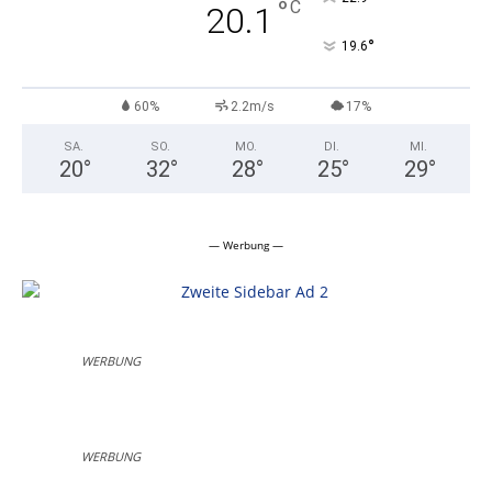
°
C
20.1
°
19.6
60%
2.2m/s
17%
SA.
SO.
MO.
DI.
MI.
20
°
32
°
28
°
25
°
29
°
— Werbung —
WERBUNG
WERBUNG