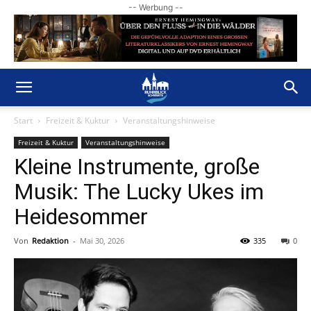
-- Werbung --
Start
Freizeit & Kuktur
Veranstaltungshinweise
Freizeit & Kuktur
Veranstaltungshinweise
Kleine Instrumente, große
Musik: The Lucky Ukes im
Heidesommer
Von
Redaktion
-
Mai 30, 2026
335
0