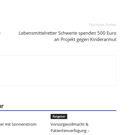
Nächster Artikel
z
Lebensmittelretter Schwerte spenden 500 Euro
an Projekt gegen Kinderarmut
or
Ratgeber
er mit Sonnenstrom
Vorsorgevollmacht &
Patientenverfügung –