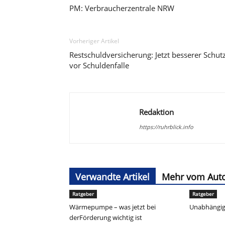
PM: Verbraucherzentrale NRW
Vorheriger Artikel
Restschuldversicherung: Jetzt besserer Schut
vor Schuldenfalle
Redaktion
https://ruhrblick.info
Verwandte Artikel
Mehr vom Aut
Ratgeber
Ratgeber
Wärmepumpe – was jetzt bei
Unabhängig
derFörderung wichtig ist