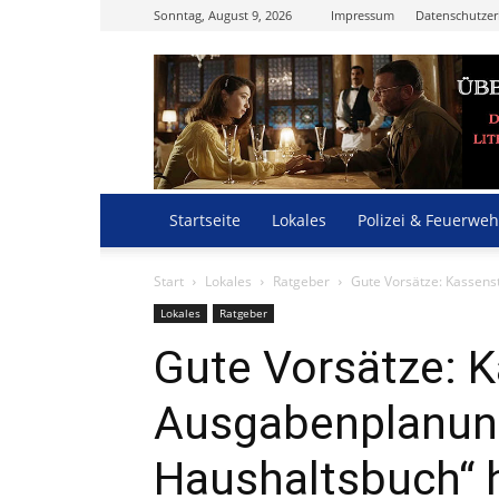
Sonntag, August 9, 2026
Impressum
Datenschutzer
Startseite
Lokales
Polizei & Feuerweh
Start
Lokales
Ratgeber
Gute Vorsätze: Kassens
Lokales
Ratgeber
Gute Vorsätze: 
Ausgabenplanun
Haushaltsbuch“ 