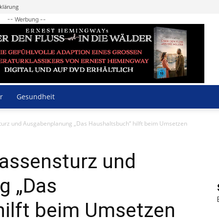
klärung
-- Werbung --
r
Gesundheit
turz und Ausgabenplanung „Das Haushaltsbuch“ hilft beim Umsetzen
Kassensturz und
g „Das
hilft beim Umsetzen