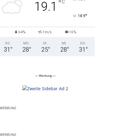
°
C
19.1
°
18.9
64%
1m/s
16%
SO.
MO.
DI.
MI.
DO.
31
°
28
°
25
°
28
°
31
°
— Werbung —
WERBUNG
WERBUNG