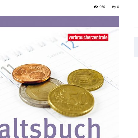
960
0