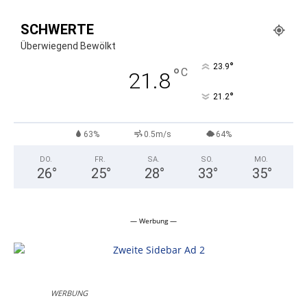
SCHWERTE
Überwiegend Bewölkt
°
23.9
°
C
21.8
°
21.2
63%
0.5m/s
64%
DO.
FR.
SA.
SO.
MO.
26
°
25
°
28
°
33
°
35
°
— Werbung —
WERBUNG