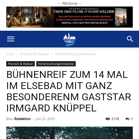
-- Werbung --
Start
Freizeit & Kuktur
Veranstaltungshinweise
Freizeit & Kuktur
Veranstaltungshinweise
BÜHNENREIF ZUM 14 MAL
IM ELSEBAD MIT GANZ
BESONDERENM GASTSTAR
IRMGARD KNÜPPEL
Von
Redaktion
-
Juli 23, 2025
2118
0