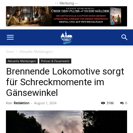
-- Werbung --
Start
Aktuelle Meldungen
Aktuelle Meldungen
Polizei & Feuerwehr
Brennende Lokomotive sorgt
für Schreckmomente im
Gänsewinkel
Von
Redaktion
-
August 1, 2024
3186
0