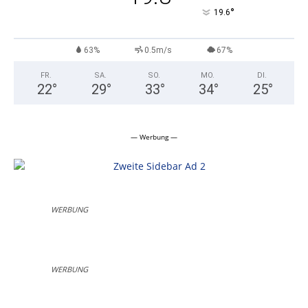
°
19.6
63%
0.5m/s
67%
FR.
SA.
SO.
MO.
DI.
22
°
29
°
33
°
34
°
25
°
— Werbung —
WERBUNG
WERBUNG