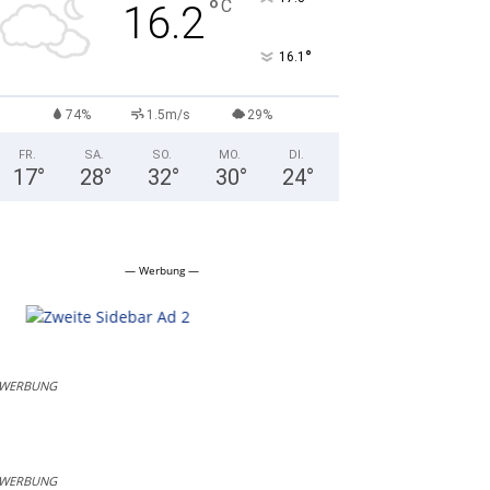
°
C
16.2
°
16.1
74%
1.5m/s
29%
FR.
SA.
SO.
MO.
DI.
17
°
28
°
32
°
30
°
24
°
— Werbung —
WERBUNG
WERBUNG