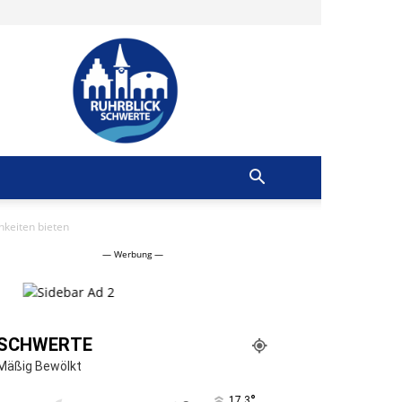
Ruhrblick
Schwerte
hkeiten bieten
— Werbung —
SCHWERTE
Mäßig Bewölkt
°
17.3