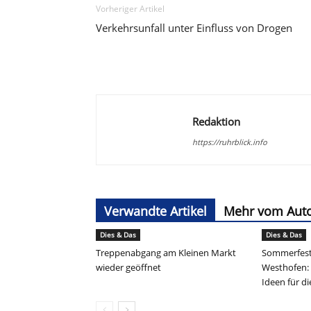
Vorheriger Artikel
Verkehrsunfall unter Einfluss von Drogen
Redaktion
https://ruhrblick.info
Verwandte Artikel
Mehr vom Aut
Dies & Das
Dies & Das
Treppenabgang am Kleinen Markt
Sommerfest
wieder geöffnet
Westhofen:
Ideen für d