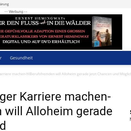
lärung
-- Werbung --
r
Gesundheit
 Karriere machen-￼Berufsfremden will Alloheim gerade jetzt Chancen und Möglic
iger Karriere machen-
will Alloheim gerade
nd