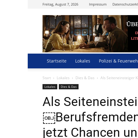
Freitag, August 7, 2026
Impressum
Datenschutzerk
Startseite
Lokales
Polizei & Feuerweh
Start
Lokales
Dies & Das
Als Seiteneinsteiger
Lokales
Dies & Das
Als Seiteneinste
￼Berufsfremden 
jetzt Chancen u