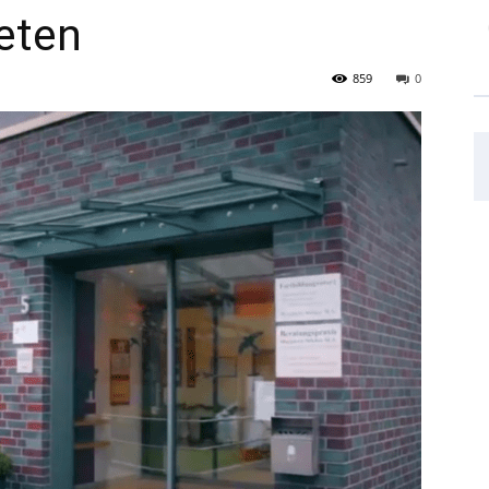
ieten
859
0