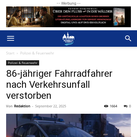
-- Werbung --
Start
Polizei & Feuerwehr
Polizei & Feuerwehr
86-jähriger Fahrradfahrer
nach Verkehrsunfall
verstorben
Von
Redaktion
-
September 22, 2025
1664
0