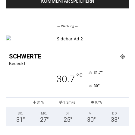
Alternative:
— Werbung —
SCHWERTE
Bedeckt
°
31.7
°
C
30.7
°
30
31%
1.3m/s
97%
SO.
MO.
DI.
MI.
DO.
31
°
27
°
25
°
30
°
33
°